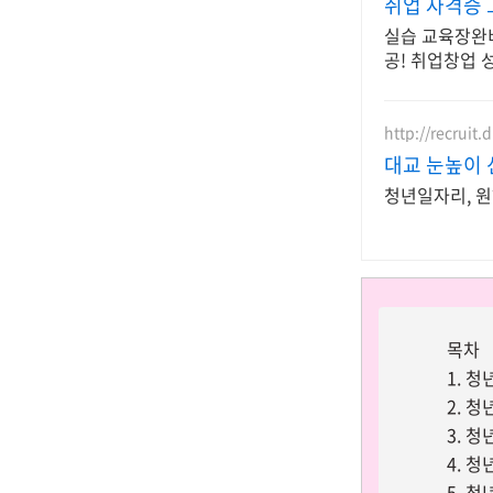
취업 자격증 
실습 교육장완비
공! 취업창업 
http://recruit
대교 눈높이 
청년일자리, 원
목차
1. 
2. 
3. 
4. 
5. 