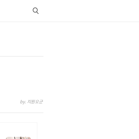
검
색
by. 지원오군