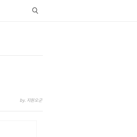
검
색
by. 지원오군