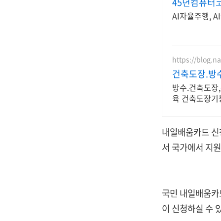
45년컴퓨터코
AI자율주행, 
https://blog.n
건축도장.방
방수.건축도장,
육 건축도장기
금속창호교육
내일배움카드 신
서 국가에서 지원
국민 내일배움카드
이 신청하실 수 