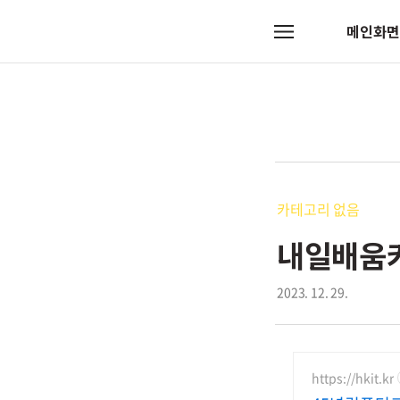
메인화면
메
뉴
카테고리 없음
내일배움카
2023. 12. 29.
https://hkit.kr