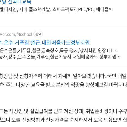
딩 한국IT교육
AI웹디자인, 자바 풀스택개발, 스마트팩토리PLC/PC, 메디컬AI
aver.com/f4school
광고
수.온수.거푸집 철근.내일배움카드정부지원
온수온돌,거푸집,철근,금속창호,목공 정시/상시학원.원장1:1교
능사,방수,온수온돌,거푸집,철근기능사 내일배움카드 정부지원,
청방법 및 신청자격에 대해서 자세히 알아보겠습니다. 국민 내
해 주는 다양한 교육을 받고 본인의 역량을 향상해보길 바랍니다
는 직장인 및 실업급여를 받고 계신 상태, 취업준비생이나 주부
있으니 오늘 신청방법과 신청자격을 숙지하셔서 도움 되셨으면 합